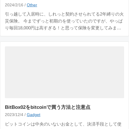
2024/2/16 /
Other
引っ越して入居時に、しれっと契約させられてる2年縛りの火
災保険。 今までずっと初期のを使っていたのですが、やっぱ
り毎回18,000円は高すぎる！と思って保険を変更してみまし
た。 【アクア少額短期】から【チューリッヒ少額短期】に乗
り換えました。 そのときの記録をまとめて残しておきます。
乗り換え手順はとてもカンタン。 今
BitBox02をbitcoinで買う方法と注意点
2023/12/4 /
Gadget
ビットコインは中央のいないお金として、決済手段として使