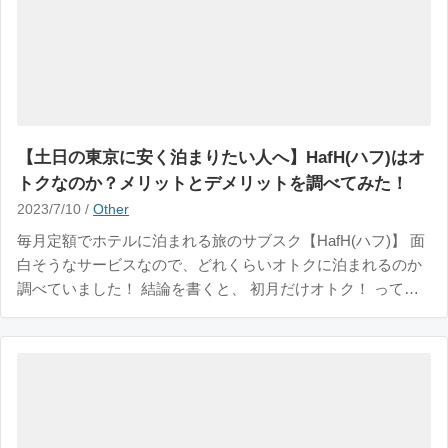
【土日の東京に安く泊まりたい人へ】HafH(ハフ)はオ
トクなのか？メリットとデメリットを調べてみた！
2023/7/10 /
Other
毎月定額でホテルに泊まれる旅のサブスク【HafH(ハフ)】 面
白そうなサービスなので、どれくらいオトクに泊まれるのか
調べていました！ 結論を書くと、 初月だけオトク！ ってカ
ンジです。 ハフの月額は9,800円ですが、初月のみ10％OFF
の8,820円 ひと 月300コイン(1コイン33円｜9,900円)が付与さ
れるの