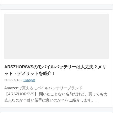
接続できる パソコンと繋げて外部ディスプレイになるのはも
ちろん、ゲームやスマホと繋げれば大画面で表示できます。
スピーカーも付いて
ARSZHORSVSのモバイルバッテリーは大丈夫？メリ
ット・デメリットを紹介！
2023/7/18 /
Gadget
Amazonで買えるモバイルバッテリーブランド
【ARSZHORSVS】 聞いたことない名前だけど、買っても大
丈夫なのか？使い勝手は良いのか？をご紹介します。
ARSZHORSVS 3in1モバイルバッテリー なんて読むのかも分
かりませんが、なかなか悪くないバッテリーです。 容量は