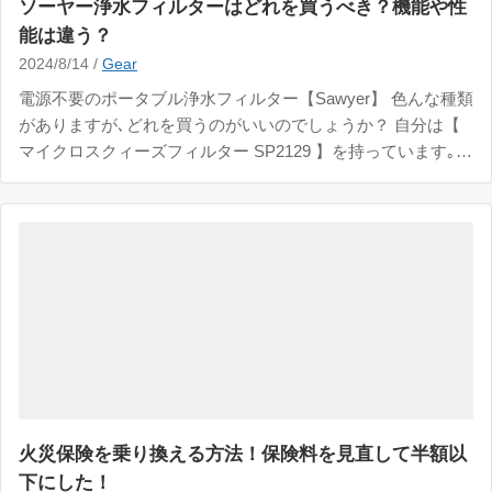
ソーヤー浄水フィルターはどれを買うべき？機能や性
能は違う？
2024/8/14 /
Gear
電源不要のポータブル浄水フィルター【Sawyer】 色んな種類
がありますが､どれを買うのがいいのでしょうか？ 自分は【
マイクロスクィーズフィルター SP2129 】を持っています｡
登山･キャンプ時に川の水や水道の雑菌を除去したいなと思っ
て買いました｡ 個人的にはSP2129を買って良かったなと思っ
ていますが､ 意外
火災保険を乗り換える方法！保険料を見直して半額以
下にした！