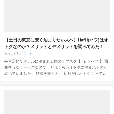
【土日の東京に安く泊まりたい人へ】HafH(ハフ)はオ
トクなのか？メリットとデメリットを調べてみた！
2023/7/10 /
Other
毎月定額でホテルに泊まれる旅のサブスク【HafH(ハフ)】 面
白そうなサービスなので、どれくらいオトクに泊まれるのか
調べていました！ 結論を書くと、 初月だけオトク！ ってカ
ンジです。 ハフの月額は9,800円ですが、初月のみ10％OFF
の8,820円 ひと 月300コイン(1コイン33円｜9,900円)が付与さ
れるの