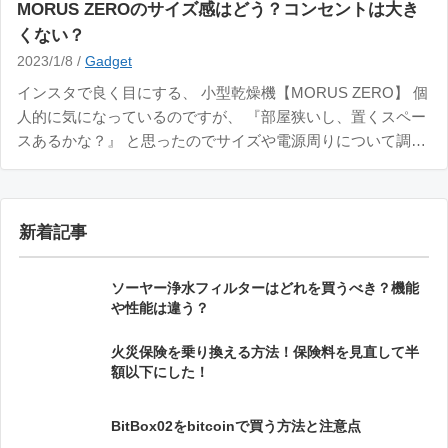
MORUS ZEROのサイズ感はどう？コンセントは大き
くない？
2023/1/8 /
Gadget
インスタで良く目にする、 小型乾燥機【MORUS ZERO】 個
人的に気になっているのですが、 『部屋狭いし、置くスペー
スあるかな？』 と思ったのでサイズや電源周りについて調べ
てみました。 簡単に調べた結果をお伝えすると、割と小さい
スペースにも置けます。 プラグも小さいので延長コードで好
きな場所に置くこともできます。
新着記事
ソーヤー浄水フィルターはどれを買うべき？機能
や性能は違う？
火災保険を乗り換える方法！保険料を見直して半
額以下にした！
BitBox02をbitcoinで買う方法と注意点