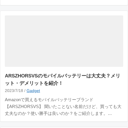
接続できる パソコンと繋げて外部ディスプレイになるのはも
ちろん、ゲームやスマホと繋げれば大画面で表示できます。
スピーカーも付いて
ARSZHORSVSのモバイルバッテリーは大丈夫？メリ
ット・デメリットを紹介！
2023/7/18 /
Gadget
Amazonで買えるモバイルバッテリーブランド
【ARSZHORSVS】 聞いたことない名前だけど、買っても大
丈夫なのか？使い勝手は良いのか？をご紹介します。
ARSZHORSVS 3in1モバイルバッテリー なんて読むのかも分
かりませんが、なかなか悪くないバッテリーです。 容量は