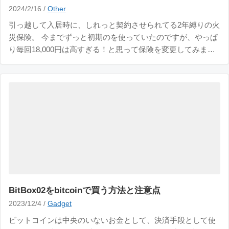
2024/2/16 /
Other
引っ越して入居時に、しれっと契約させられてる2年縛りの火
災保険。 今までずっと初期のを使っていたのですが、やっぱ
り毎回18,000円は高すぎる！と思って保険を変更してみまし
た。 【アクア少額短期】から【チューリッヒ少額短期】に乗
り換えました。 そのときの記録をまとめて残しておきます。
乗り換え手順はとてもカンタン。 今
BitBox02をbitcoinで買う方法と注意点
2023/12/4 /
Gadget
ビットコインは中央のいないお金として、決済手段として使